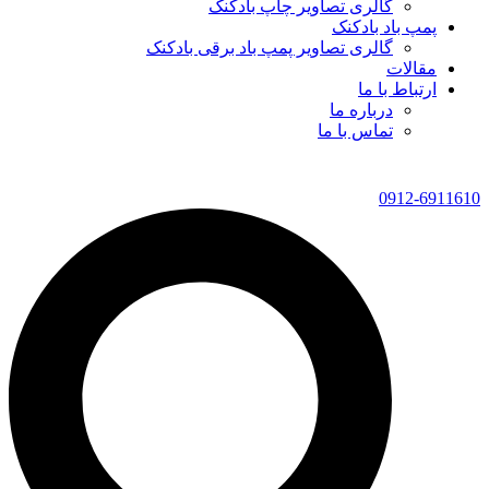
گالری تصاویر چاپ بادکنک
پمپ باد بادکنک
گالری تصاویر پمپ باد برقی بادکنک
مقالات
ارتباط با ما
درباره ما
تماس با ما
0912-6911610