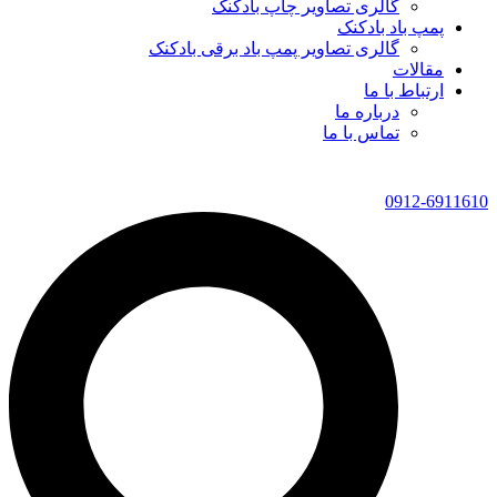
گالری تصاویر چاپ بادکنک
پمپ باد بادکنک
گالری تصاویر پمپ باد برقی بادکنک
مقالات
ارتباط با ما
درباره ما
تماس با ما
0912-6911610