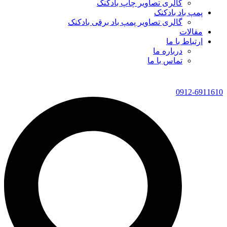
گالری تصاویر چاپ بادکنک
پمپ باد بادکنک
گالری تصاویر پمپ باد برقی بادکنک
مقالات
ارتباط با ما
درباره ما
تماس با ما
0912-6911610