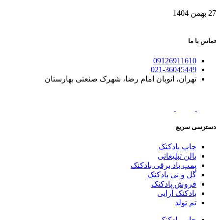
27 بهمن 1404
تماس با ما
09126911610
021-36045449
تهران، اتوبان امام رضا، شهرک صنعتی بهارستان
دسترسی سریع
چاپ بادکنک
بالن تبلیغاتی
پمپ باد برقی بادکنک
گل و نی بادکنک
فروش بادکنک
بادکنک آرایی
تم تولد
چاپ بادکنک