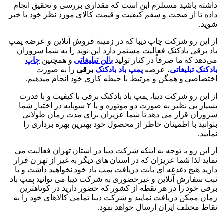
داشته باشید مستلزم این است که مقداری بررسی و تحقیق انجام
داده تا از صحت و سقم کیفیت و قیمت کالای مورد نظر خود با خبر
شوید.
از این رو شرکت چاپ دیبا که در زمینه فروش آنلاین و عرضه پمپ
باد برقی بادکنک فعالیت مستمر دارد این نوید را به شما سروران
می‌دهد که ما صرفاً در کنار تولید
بالن تبلیغاتی
و همچنین
چاپ
بادکنک تبلیغاتی
، عرضه
پمپ باد بادکنک
برقی
را به صورت
اختصاصی و همگن و مرتبط با حیطه کاری خود انجام میدهیم.
از این رو شرکت دیبا، پمپ باد بادکنک برقی با کیفیت و با قدرت
بسیار بی نظیر به صورت دو موتوره و یا ۲ سوپاپه در اختیار شما
سروران قرار می دهد تا شما عزیزان برای مدت زمان طولانی
بتوانید با اطمینان خاطر از محصول خود بهترین بهره برداری را
نمایید.
از این رو با توجه به اینکه شرکت دیبا در استان تهران فعالیت می
نماید لذا شما عزیزان که در استان های دیگر به غیر از تهران قرار
دارید هیچ دغدغه ای بابت دریافت پمپ باد خود نخواهید داشت و با
ثبت سفارش آنلاین و غیرحضوری به شرکت دیبا می توانید پمپ باد
برقی خود را در هر نقطه از کشور که حضور دارید در کوتاهترین
زمان ممکن دریافت نمایید و شرکت دیبا تمامی کالاهای خود را به
نقاط مختلف ایران ارسال خواهد نمود.