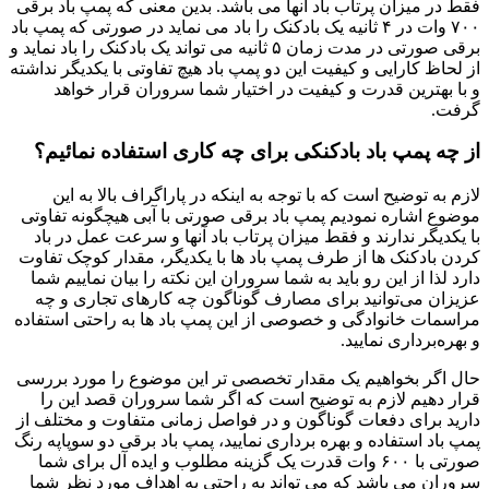
فقط در میزان پرتاب باد آنها می باشد. بدین معنی که پمپ باد برقی
۷۰۰ وات در ۴ ثانیه یک بادکنک را باد می نماید در صورتی که پمپ باد
برقی صورتی در مدت زمان ۵ ثانیه می تواند یک بادکنک را باد نماید و
از لحاظ کارایی و کیفیت این دو پمپ باد هیچ تفاوتی با یکدیگر نداشته
و با بهترین قدرت و کیفیت در اختیار شما سروران قرار خواهد
گرفت.
از چه پمپ باد بادکنکی برای چه کاری استفاده نمائیم؟
لازم به توضیح است که با توجه به اینکه در پاراگراف بالا به این
موضوع اشاره نمودیم پمپ باد برقی صورتی با آبی هیچگونه تفاوتی
با یکدیگر ندارند و فقط میزان پرتاب باد آنها و سرعت عمل در باد
کردن بادکنک ها از طرف پمپ باد ها با یکدیگر، مقدار کوچک تفاوت
دارد لذا از این رو باید به شما سروران این نکته را بیان نماییم شما
عزیزان می‌توانید برای مصارف گوناگون چه کارهای تجاری و چه
مراسمات خانوادگی و خصوصی از این پمپ باد ها به راحتی استفاده
و بهره‌برداری نمایید.
حال اگر بخواهیم یک مقدار تخصصی تر این موضوع را مورد بررسی
قرار دهیم لازم به توضیح است که اگر شما سروران قصد این را
دارید برای دفعات گوناگون و در فواصل زمانی متفاوت و مختلف از
پمپ باد استفاده و بهره برداری نمایید، پمپ باد برقی دو سوپاپه رنگ
صورتی با ۶۰۰ وات قدرت یک گزینه مطلوب و ایده آل برای شما
سروران می باشد که می تواند به راحتی به اهداف مورد نظر شما