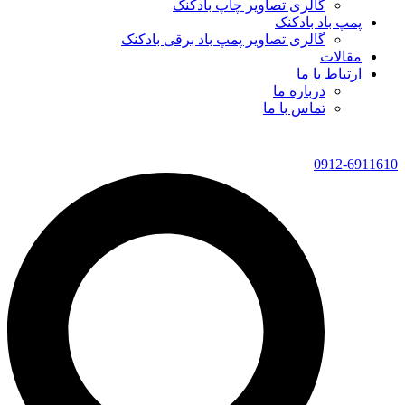
گالری تصاویر چاپ بادکنک
پمپ باد بادکنک
گالری تصاویر پمپ باد برقی بادکنک
مقالات
ارتباط با ما
درباره ما
تماس با ما
0912-6911610