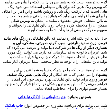
لازم به توضیح است که به شما سروران این نکته را بیان می نماییم
که بهترین رنگ هایی که برای بالن تبلیغاتی استفاده می شود رنگ
هایی است که با ترکیب رنگ شاد و روشن باشند و این امر این امکان
را برای شما فراهم می نماید که بتوانید به راحتی چشم مخاطب را
به بالن تبلیغاتی خویش معطوف نمایید تا ایشان به بهترین شکل
ممکن آن را ملاحظه کرده و چاپ روی بالن تبلیغاتی را بخوانند و
مفهوم و درک درستی از تبلیغات شما به دست آورند.
حال باید به این نکته اشاره نماییم که
بالن تبلیغاتی در رنگ های مانند
قرمز، زرد، سفید، نارنجی، سبز، کرم، صورتی، مشکی، آبی و
بسیاری دیگر از رنگ ها
در شرکت دیبا تولید و عرضه می گردد که
شما عزیزان با توجه به تم سازمانی که دارید می توانید رنگ مورد
نظر خویش را انتخاب نموده تا شرکت چاپ دیبا فرایند ساخت و
تولید بالن تبلیغاتی را با توجه به نظر شخصی شما عزیزان آغاز نماید.
لازم به توضیح است که ما در شرکت دیبا به شما عزیزان این
پیشنهاد
را می دهیم که تا حد امکان از
رنگ هایی نظیر رنگ سفید،
قرمز و زرد
برای تولید بالن تبلیغاتی بهره ببرید، چون این امکان را
فراهم می‌نماید که بالن به بهترین شکل در ارتفاع قرار گیرد و جلوه
بسیار چشم نوازی را برای مخاطب ایجاد نماید.
همچنین بخوانید:
هدیه تبلیغاتی با بادکنک تبلیغاتی
شما می توانید برای دریافت مشاوره در خصوص انواع
چاپ بادکنک