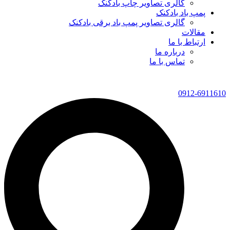
گالری تصاویر چاپ بادکنک
پمپ باد بادکنک
گالری تصاویر پمپ باد برقی بادکنک
مقالات
ارتباط با ما
درباره ما
تماس با ما
0912-6911610