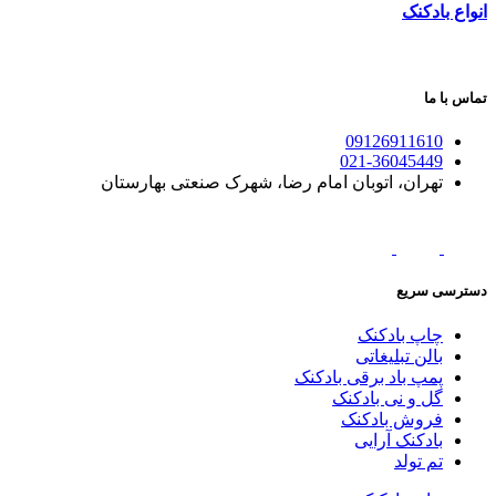
انواع بادکنک
تماس با ما
09126911610
021-36045449
تهران، اتوبان امام رضا، شهرک صنعتی بهارستان
دسترسی سریع
چاپ بادکنک
بالن تبلیغاتی
پمپ باد برقی بادکنک
گل و نی بادکنک
فروش بادکنک
بادکنک آرایی
تم تولد