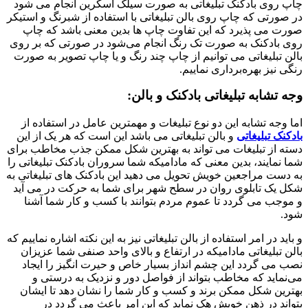
چاپ روی بادکنک تبلیغاتی به صورت سیلک اسکرین انجام می شود
در صورتی که چاپ روی بالن تبلیغاتی با استفاده از شبرنگ و استیکر
صورت می پذیرد که این تفاوت چاپ ها بدین معنی باشد که چاپ
روی بادکنک به صورت تک رنگ انجام می‌شود در صورتی که بر روی
بالن تبلیغاتی می توانیم از چاپ چند رنگ و یا چاپ تصویر به صورت
رنگی نیز بهره‌برداری نماییم.
وجه تشابه تبلیغاتی بادکنک و بالن:
اما وجه تشابه این دو نوع تبلیغات و مهمترین عامل در استفاده از
بادکنک تبلیغاتی
و بالن تبلیغاتی می باشد این است که هر یک از این
دسته از تبلیغات می تواند به بهترین شکل ممکن جذب مخاطب برای
شما نمایند، بدین معنی که مادامیکه شما سروران بادکنک تبلیغاتی را
به دست مراجعین خویش تحویل می دهید این بادکنک های تبلیغاتی به
شکل یک تابلوی روان در سطح شهر برای شما به حرکت در می آید
و موجب می گردد تا عموم مردم بتوانند با کسب و کار شما آشنا
شود.
و باید در امر استفاده از بالن تبلیغاتی نیز به این نکته اشاره نماییم که
بالن تبلیغاتی مادامیکه در ارتفاع و بالای واحد صنفی شما عزیزان
نصب می گردد این چشم انداز بسیار خاص و حیرت انگیز را ایجاد
می‌نماید که مخاطب بتواند از فواصل دور و نزدیک به درستی و
بهترین شکل ممکن برند و کسب و کار شما را نشان دهد تا ایشان
بتواند در ذهن خویش هک نماید که این امر باعث می گردد در