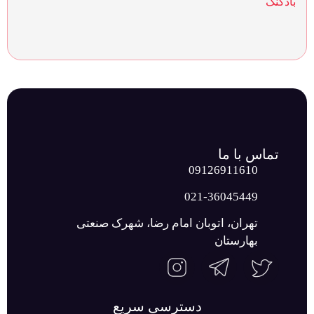
تماس با ما
09126911610
021-36045449
تهران، اتوبان امام رضا، شهرک صنعتی
بهارستان
دسترسی سریع