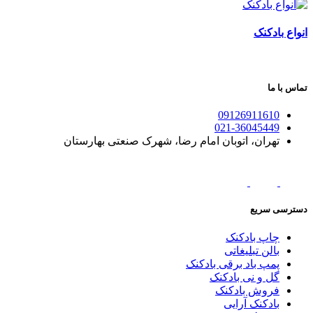
انواع بادکنک
تماس با ما
09126911610
021-36045449
تهران، اتوبان امام رضا، شهرک صنعتی بهارستان
دسترسی سریع
چاپ بادکنک
بالن تبلیغاتی
پمپ باد برقی بادکنک
گل و نی بادکنک
فروش بادکنک
بادکنک آرایی