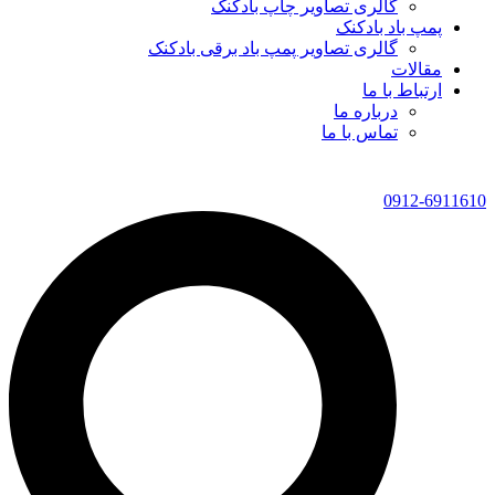
گالری تصاویر چاپ بادکنک
پمپ باد بادکنک
گالری تصاویر پمپ باد برقی بادکنک
مقالات
ارتباط با ما
درباره ما
تماس با ما
0912-6911610