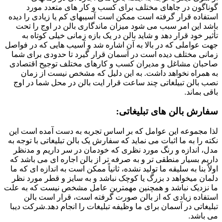
گوناگون در جاهای مختلف برای کسب و کار های متعدد مورد
استفاده قرار گرفته است ممکن است آسیبهای کم یا زیادی را دیده
باشد این امر سبب می شود میزان ماندگاری بالن در اوج را تحت
تأثیر خود قرار دهد و شاید بالن در یک بازه زمانی خیلی کوتاه به
جهت عواملی که در بالا به آن اشاره شد و آسیب هایی که در فواصل
زمانی مختلف دیده است در آسمان قرار گیرد تا حدودی برای شما
صاحبان مشاغل و مدیران کسب و کارهای مختلف توجیح اقتصادی
به همراه نخواهد داشت. به این دلیل که مشخص نیست از زمان
نصب بالن تبیلغاتی چند ساعت قرار ایت بالن در محل شما در اوج
باقی بماند.
سفارش بالن های تبلیغاتی:
لذا مجموعه این عوامل که بر اساس تجربه به دست آمده است این
نکته را به ما اثبات می نماید که سفارش یک بالن تبلیغاتی با توجه به
مدل، اندازه و رنگ مورد نظری که خودمان در سر داریم و مدنظر
داریم بسیار منطقی تر و به صرفه تر از بالن اجاره ای می باشد که
اولاً بنا به سلیقه ما تولید نشده، ثانیاً ممکن است به اندازه ای که ما
دلمان میخواهد د بزرگ یا کوچک نباشد و به سایز و قطر مورد نظر
ما نزدیک نباشد و همچنین مهمترین عامل مشخص نیست که به علت
استفاده زیادی که از بالن صورت گرفته است، قرار است بالن
تبلیغاتی در آسمان برای ما وظیفه تبلیغات را انجام دهد.شرکت دیبا
می باشد.