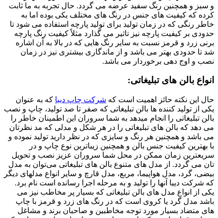
و سبز و همچنین رنگ سفید عرضه می گردد. حال تجربه به ما ثابت
کرده که کیفیت های جنس در رنگ های مختلف یکی بوده اما به
خاطر رنگی که در زمان تولید برای تولید پارچه استفاده می شود تا
حدودی بر کیفیت پارچه نیز تاثیر می گذارد مثلاً کیفیت رنگ پارچه
برنی زرد و قرمز نسبت به سایر رنگ هایی که در بالا به آن اشاره
شد تا حدودی بهتر می باشد و از ماندگاری بیشتری نیز در زمان
نصب و اوج دهی برخوردار می باشد.
انواع بالن های تبلیغاتی:
حال این نکته حائز اهمیت است که
شرکت چاپ دیبا
که به عنوان
یکی از تولید کننده ها بالن تبلیغاتی که صفر تا صد تولید، چاپ و نصب
بالن تبلیغاتی را انجام میدهد به شما سروران این اطمینان خاطر را
می دهد که بالن های تبلیغاتی را در هر شکل و مدلی که مد نظرتان
می باشد و همچنین هر رنگ و سایزی که در نظر دارید تولید نموده و
با بهترین کیفیت جنس بالن و همچنین زیباترین نوع چاپ و در
سریعترین زمان ممکن در محل شما سروران عزیز نصب و تحویل
تان می گردد. از مدل های متنوع بالن های تبلیغاتی می‌توان به مدل
بیضی، گرد، مدل هواپیما، مربع، مدل قارچ و سایر انواع مدلهای دیگر
که شرکت دیبا آنها را تولید و به مرحله اجرا رسانده است نام برد.
یکی از انواع مدل های بالن تبلیغاتی که بسیار پر مخاطب نیز می
باشد مدل گرد یا کروی است که در رنگ های زرد و قرمز با چاپ
های متضاد بسیار مورد توجه مخاطبین و صاحبان برند و مشاغل