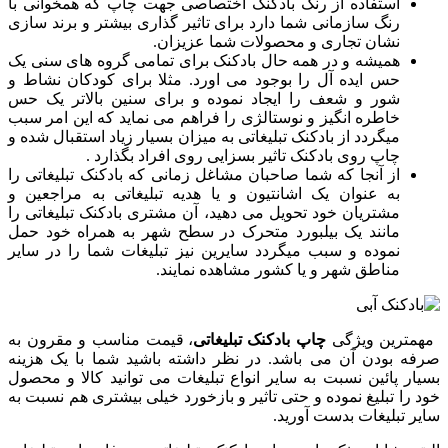
استفاده از رنگ بادکنک اختصاصی جهت چاپ که همخوانی با
رنگ سازمانی شما دارد برای تاثیر گذاری بیشتر و برند سازی
نشان تجاری و محصولات شما عزیزان.
همیشه و در همه حال بادکنک برای تمامی گروه های سنی یک
حس ایده آل را بوجود می اورد. مثلا برای کودکان نشاط و
شور و شعف را ایجاد نموده و برای سنین بالاتر یک حس
خاطره انگیز و نوستالژی را فراهم می نماید که این امر سبب
میگردد از بادکنک تبلیغاتی به میزان بسیار زیاد استقبال شده و
چاپ روی بادکنک تاثیر بسزایی روی افراد بگذارد .
از آنجا که شما صاحبان مشاغل زمانی که بادکنک تبلیغاتی را
به عنوان یک اشانتیون و یا هدیه تبلیغاتی به مراجعین و
مشتریان خود تحویل می دهید، آن مشتری بادکنک تبلیغاتی را
مانند یک بیلبورد متحرک در سطح شهر به همراه خود حمل
نموده و سبب میگردد سایرین نیز تبلیغات شما را در سایر
مناطق شهر و یا کشور مشاهده نمایند.
مهمترین ویژگی
چاپ بادکنک تبلیغاتی
، قیمت مناسب و مقرون به
صرفه بودن آن می باشد. در نظر داشته باشید شما با یک هزینه
بسیار پائین نسبت به سایر انواع تبلیغات می توانید کالا و محصول
خود را تبلیغ نموده و حتی تاثیر و بازخورد خیلی بیشتری هم نسبت به
سایر تبلیغات بدست آورید.