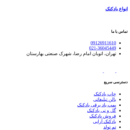
انواع بادکنک
تماس با ما
09126911610
021-36045449
تهران، اتوبان امام رضا، شهرک صنعتی بهارستان
دسترسی سریع
چاپ بادکنک
بالن تبلیغاتی
پمپ باد برقی بادکنک
گل و نی بادکنک
فروش بادکنک
بادکنک آرایی
تم تولد