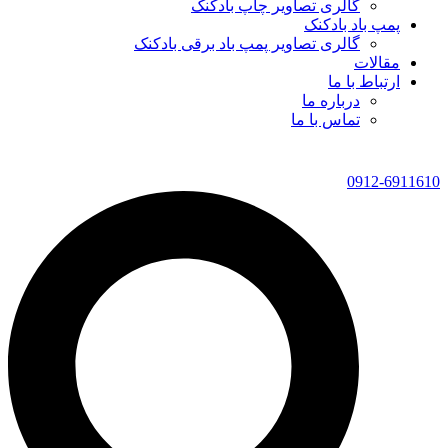
گالری تصاویر چاپ بادکنک
پمپ باد بادکنک
گالری تصاویر پمپ باد برقی بادکنک
مقالات
ارتباط با ما
درباره ما
تماس با ما
0912-6911610