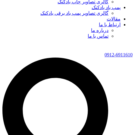
گالری تصاویر چاپ بادکنک
پمپ باد بادکنک
گالری تصاویر پمپ باد برقی بادکنک
مقالات
ارتباط با ما
درباره ما
تماس با ما
0912-6911610