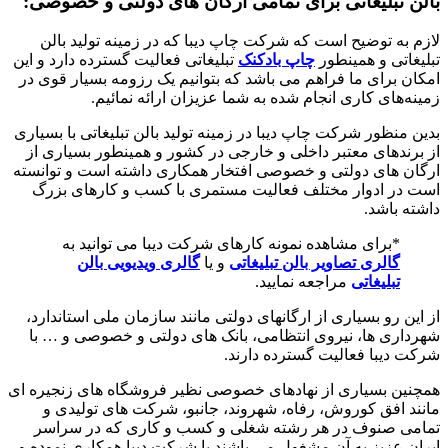
بالن تبلیغاتی برای تمامی ارگان های دولتی و خصوصی:
لازم به توضیح است که شرکت چاپ دیبا که در زمینه تولید بالن
تبلیغاتی و همینطور
چاپ بادکنک
تبلیغاتی فعالیت گسترده دارد و این
امکان برای ما فراهم می باشد که بتوانیم یک رزومه بسیار قوی در
زمینه‌های کاری انجام شده به شما عزیزان ارائه نمائیم.
بدین منظور شرکت چاپ دیبا در زمینه تولید بالن تبلیغاتی با بسیاری
از برندهای معتبر داخلی و خارجی در کشور و همینطور بسیاری از
ارگان های دولتی و خصوصی افتخار همکاری داشته است و توانسته
است در ادوار مختلف فعالیت مستمری با کسب و کارهای بزرگ
داشته باشد.
*برای مشاهده نمونه کارهای شرکت دیبا می توانید به
گالری تصاویر بالن تبلیغاتی
و یا
گالری ویدیویی بالن
تبلیغاتی
مراجعه نمایید.
از این رو بسیاری از ارگانهای دولتی مانند سازمان ملی استاندارد،
شهرداری ها، نیروی انتظامی، بانک های دولتی و خصوصی و … با
شرکت دیبا فعالیت گسترده دارند.
همچنین بسیاری از نهادهای خصوصی نظیر فروشگاه های زنجیره ای
مانند افق کوروش، رفاه، شهروند، جانبو، شرکت های تولیدی و
تمامی صنوف در هر رشته شغلی و کسب و کاری که در سراسر
ایران عزیز به آن مشغول می باشند با شرکت دیبا همکاری نموده و