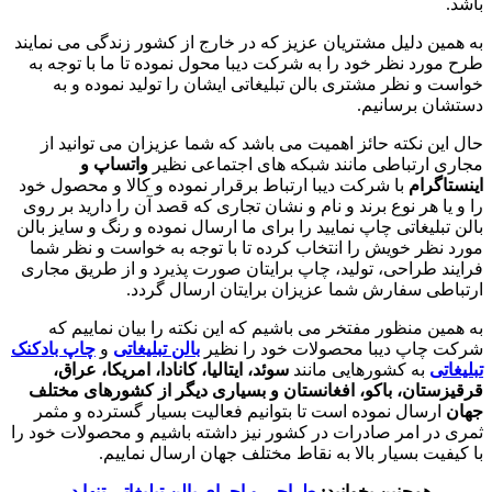
باشد.
به همین دلیل مشتریان عزیز که در خارج از کشور زندگی می نمایند
طرح مورد نظر خود را به شرکت دیبا محول نموده تا ما با توجه به
خواست و نظر مشتری بالن تبلیغاتی ایشان را تولید نموده و به
دستشان برسانیم.
حال این نکته حائز اهمیت می باشد که شما عزیزان می توانید از
مجاری ارتباطی مانند شبکه های اجتماعی نظیر
واتساپ و
اینستاگرام
با شرکت دیبا ارتباط برقرار نموده و کالا و محصول خود
را و یا هر نوع برند و نام و نشان تجاری که قصد آن را دارید بر روی
بالن تبلیغاتی چاپ نمایید را برای ما ارسال نموده و رنگ و سایز بالن
مورد نظر خویش را انتخاب کرده تا با توجه به خواست و نظر شما
فرایند طراحی، تولید، چاپ برایتان صورت پذیرد و از طریق مجاری
ارتباطی سفارش شما عزیزان برایتان ارسال گردد.
به همین منظور مفتخر می باشیم که این نکته را بیان نماییم که
شرکت چاپ دیبا محصولات خود را نظیر
بالن تبلیغاتی
و
چاپ بادکنک
تبلیغاتی
به کشورهایی مانند
سوئد، ایتالیا، کانادا، امریکا، عراق،
قرقیزستان، باکو، افغانستان و بسیاری دیگر از کشورهای مختلف
جهان
ارسال نموده است تا بتوانیم فعالیت بسیار گسترده و مثمر
ثمری در امر صادرات در کشور نیز داشته باشیم و محصولات خود را
با کیفیت بسیار بالا به نقاط مختلف جهان ارسال نماییم.
همچنین بخوانید:
طراحی و اجرای بالن تبلیغاتی تنها در