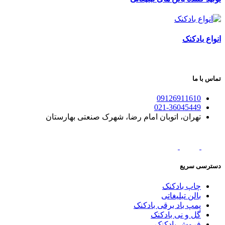
انواع بادکنک
تماس با ما
09126911610
021-36045449
تهران، اتوبان امام رضا، شهرک صنعتی بهارستان
دسترسی سریع
چاپ بادکنک
بالن تبلیغاتی
پمپ باد برقی بادکنک
گل و نی بادکنک
فروش بادکنک