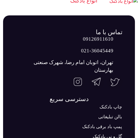
انواع بادکنک
تماس با ما
09126911610
021-36045449
تهران، اتوبان امام رضا، شهرک صنعتی
بهارستان
دسترسی سریع
چاپ بادکنک
بالن تبلیغاتی
پمپ باد برقی بادکنک
گل و نی بادکنک