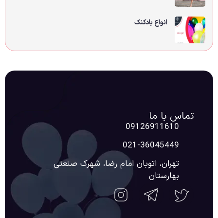
انواع بادکنک
تماس با ما
09126911610
021-36045449
تهران، اتوبان امام رضا، شهرک صنعتی
بهارستان