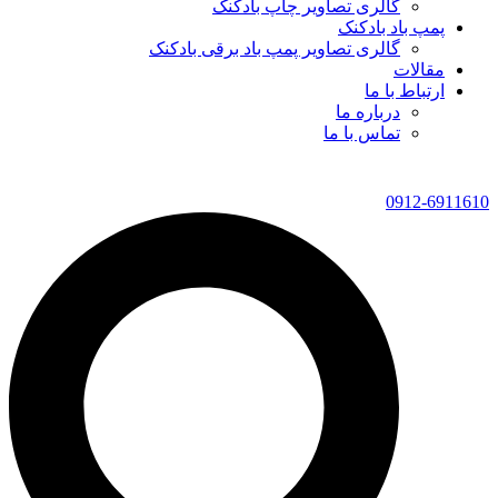
گالری تصاویر چاپ بادکنک
پمپ باد بادکنک
گالری تصاویر پمپ باد برقی بادکنک
مقالات
ارتباط با ما
درباره ما
تماس با ما
0912-6911610