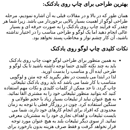
بهترین طراحی برای چاپ روی بادکنک:
همان طور که در بالا و در مقالات قبلی به آن اشاره نمودیم، مرحله
طراحی لوگو از اهمیت بسیار بالایی برخوردار می باشد. زیرا شما هر
چقدر که فرآیند چاپ روی بادکنک را به صورت حرفه ای و بسیار
عالی انجام دهید اما یک لوگو و طراحی مناسب را در اختیار نداشته
باشید، آن کار چشم نواز و مخاطب پسند نخواهد بود.
نکات کلیدی چاپ لوگو روی بادکنک
به همین منظور برای طراحی لوگو جهت چاپ روی بادکنک
باید به چند نکته کلیدی حتما توجه داشته باشید تا یک لوگو و
طرحی ایده آل و مناسب را بدست آورید.
لذا در ابتدا می بایست در نظر بگیرید که چه متن و لوگویی
متناسب با کار شما می باشد که باید روی بادکنک تبلیغاتی
چاپ گردد. تا حد ممکن از کلمات کلیدی و نکات مهم استفاده
کنید که بتوانید منظور تبلیغاتی خود را به مشتری القا نمائید.
به هیچ عنوان نباید از تبلیغات بسیار زیاد با حجم طولانی و
سنگین استفاده کرد. چون در روزگار فعلی با توجه به زمان
محدودی که افراد برای انجام کارهای خود دارند، شما می
بایست تبلیغات و اهداف تجاری خود را به مشتریان معرفی
نمائید. از سوی دیگر تبلیغات بلند به هیچ عنوان مورد توجه
قرار نخواهد گرفت و فقط صرف هزینه بدون بازخورد برای