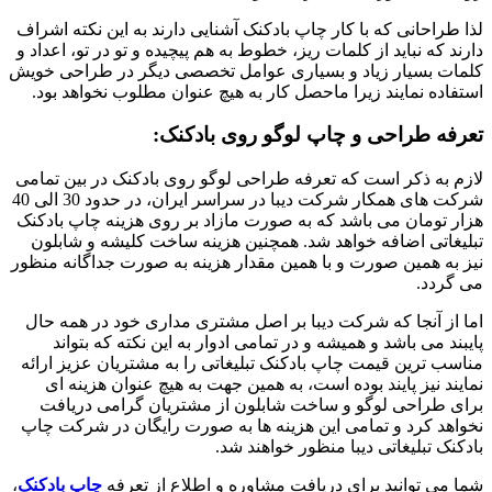
لذا طراحانی که با کار چاپ بادکنک آشنایی دارند به این نکته اشراف
دارند که نباید از کلمات ریز، خطوط به هم پیچیده و تو در تو، اعداد و
کلمات بسیار زیاد و بسیاری عوامل تخصصی دیگر در طراحی خویش
استفاده نمایند زیرا ماحصل کار به هیچ عنوان مطلوب نخواهد بود.
تعرفه طراحی و چاپ لوگو روی بادکنک:
لازم به ذکر است که تعرفه طراحی لوگو روی بادکنک در بین تمامی
شرکت های همکار شرکت دیبا در سراسر ایران، در حدود 30 الی 40
هزار تومان می باشد که به صورت مازاد بر روی هزینه چاپ بادکنک
تبلیغاتی اضافه خواهد شد. همچنین هزینه ساخت کلیشه و شابلون
نیز به همین صورت و با همین مقدار هزینه به صورت جداگانه منظور
می گردد.
اما از آنجا که شرکت دیبا بر اصل مشتری مداری خود در همه حال
پایبند می باشد و همیشه و در تمامی ادوار به این نکته که بتواند
مناسب ترین قیمت چاپ بادکنک تبلیغاتی را به مشتریان عزیز ارائه
نمایند نیز پایند بوده است، به همین جهت به هیچ عنوان هزینه ای
برای طراحی لوگو و ساخت شابلون از مشتریان گرامی دریافت
نخواهد کرد و تمامی این هزینه ها به صورت رایگان در شرکت چاپ
بادکنک تبلیغاتی دیبا منظور خواهند شد.
شما می توانید برای دریافت مشاوره و اطلاع از تعرفه
چاپ بادکنک
،