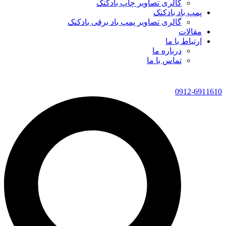
گالری تصاویر چاپ بادکنک
پمپ باد بادکنک
گالری تصاویر پمپ باد برقی بادکنک
مقالات
ارتباط با ما
درباره ما
تماس با ما
0912-6911610