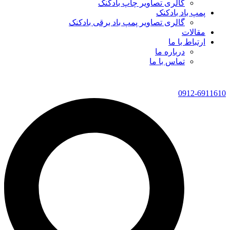
گالری تصاویر چاپ بادکنک
پمپ باد بادکنک
گالری تصاویر پمپ باد برقی بادکنک
مقالات
ارتباط با ما
درباره ما
تماس با ما
0912-6911610