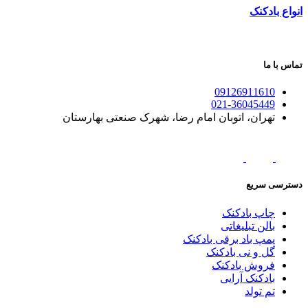
انواع بادکنک
تماس با ما
09126911610
021-36045449
تهران، اتوبان امام رضا، شهرک صنعتی بهارستان
دسترسی سریع
چاپ بادکنک
بالن تبلیغاتی
پمپ باد برقی بادکنک
گل و نی بادکنک
فروش بادکنک
بادکنک آرایی
تم تولد