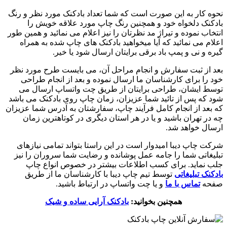
نحوه کار به این صورت است که شما تعداد بادکنک مورد نظر و رنگ
بادکنک دلخواه خود و همچنین رنگ چاپ مورد علاقه خویش را
انتخاب نموده و تیراژ مد نظرتان را نیز اعلام می نمائید و همین طور
اعلام می نمائید که آیا میخواهید بادکنک های چاپ شده به همراه
گیره و نی و پمپ باد برقی برایتان ارسال شود یا خیر.
بعد از ثبت سفارش و انجام مراحل آن، می بایست طرح مورد نظر
خود را برای کارشناسان ما ارسال نموده و بعد از انجام طراحی
توسط ایشان، طراحی برایتان از طریق چت واتساپ ارسال می
شود که پس از تائید شما عزیزان، زمان چاپ روی بادکنک می باشد
که بعد از انجام کامل فرآیند چاپ، سفارشتان به آدرس شما عزیزان
چه در تهران باشید و یا در هر استان دیگری در کوتاهترین زمان
ارسال خواهد شد.
شرکت چاپ دیبا امیدوار است در این راستا بتواند تمامی نیازهای
تبلیغاتی شما را جامه عمل پوشانده و رضایت شما سروران را نیز
جلب نماید. برای کسب اطلاعات بیشتر در خصوص انواع چاپ
بادکنک تبلیغاتی
توسط تیم چاپ دیبا با کارشناسان ما از طریق
صفحه
تماس با ما
و یا چت واتساپ در ارتباط باشید.
همچنین بخوانید:
بادکنک آرایی ساده و شیک