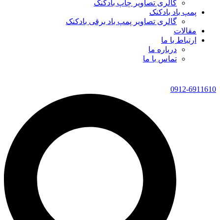
گالری تصاویر چاپ بادکنک
پمپ باد بادکنک
گالری تصاویر پمپ باد برقی بادکنک
مقالات
ارتباط با ما
درباره ما
تماس با ما
0912-6911610