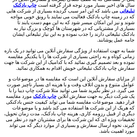
سال های اخیر بسیار مورد توجه قرار گرفته است
چاپ بادکنک
تبلیغاتی
می باشد که این امر سبب گردیده بسیاری از شرکت هایی
که در زمینه چاپ بادکنک فعالیت می نمایند با رونق خوبی مواجه
شوند و نیز این امکان میسر شود که به این مهم دست یابند تا
بسیاری از مشتریانی که در شهرستان ها کوچک و بزرگ نیاز به
بادکنک تبلیغاتی دارند را جذب نموده و به این نیاز تبلیغاتی ایشان
جامه عمل پوشانند.
شما به جهت استفاده از ویژگی سفارش آنلاین می توانید در یک بازه
زمانی کوتاه و به راحتی بسیاری از شرکت ها را با یکدیگر مقایسه
نموده و بعد تصمیم گیری نمائید که با کدامیک از این شرکت ها جهت
سفارش چاپ بادکنک تبلیغاتی خویش اقدام به همکاری نمائید.
از مزایای سفارش آنلاین این است که مقایسه ها در موضوعات و
عوامل متنوع و بدون اتلاف وقت و با هزینه ای بسیار ناچیز صورت
می گیرد. در نظر بگیرید شما می توانید مثلا شرکت چاپ دیبا را با
یک شرکت دیگر به جهت سفارش آنلاین
چاپ بادکنک
مورد مقایسه
قرار دهید. موضوعات مقایسه شما می تواند کیفیت جنس بادکنکی
که هریک از این شرکت ها استفاده می کند باشد و یا موضوعات
دیگری از قبیل رزومه کاری، هزینه چاپ بادکنک، مدت زمان تحویل،
تخفیفات ویژه ای که این شرکت ها برای مشتریان خود در نظر می
گیرند، نحوه ارسال سفارش و بسیاری از موارد دیگر که می تواند
مورد اهمیت باشد.