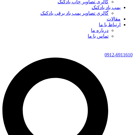
گالری تصاویر چاپ بادکنک
پمپ باد بادکنک
گالری تصاویر پمپ باد برقی بادکنک
مقالات
ارتباط با ما
درباره ما
تماس با ما
0912-6911610