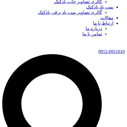
گالری تصاویر چاپ بادکنک
پمپ باد بادکنک
گالری تصاویر پمپ باد برقی بادکنک
مقالات
ارتباط با ما
درباره ما
تماس با ما
0912-6911610