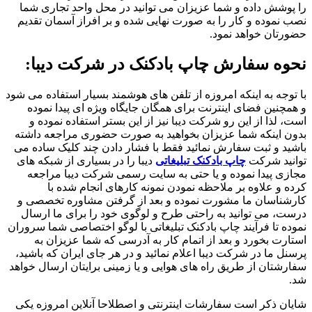
را پوشش داده و شما عزیزان می توانید در محل واحد تجاری شما
نصب نموده و کار را به صورت نهایی شده و بر افراز آسمان تقدیم
حضورتان خواهد نمود.
نحوه سفارش چاپ بادکنک در شرکت دیبا:
با توجه به اینکه امروزه از تلفن های هوشمند بسیار استفاده می شود
و همچنین فضای اینترنت برای همگان جایگاه ویژه ای پیدا نموده
است، لذا از این رو شرکت دیبا نیز از این بستر استفاده نموده و
بدون اینکه شما عزیزان بخواهید به صورت حضوری مراجعه داشته
باشید و ثبت سفارش نمائید فقط با فشار دادن چند کلیک ساده می
توانید شرکت
چاپ بادکنک تبلیغاتی
دیبا را در بسیاری از شبکه های
مجازی پیدا نموده و یا حتی به سایت رسمی شرکت دیبا مراجعه
کرده و علاوه بر ملاحظه نمودن نمونه کارهای انجام شده با
کارشناسان ما مشورت نموده و بعد از گرفتن مشاوره تخصصی و
درست، می توانید به راحتی طرح و لوگوی خود را برای ما ارسال
نموده تا فرآیند چاپ بادکنک تبلیغاتی با لوگو اختصاصی شما سروران
استارت بخورد و بعد از اتمام کار به آدرسی که شما عزیزان به
پرسنل ما در شرکت دیبا اعلام نمائید و در هر جای ایران که باشید،
سفارشتان از طریق راه های هوایی و یا زمینی برایتان ارسال خواهد
شد.
شایان ذکر است سفارشات اینترنتی و اصطلاحا آنلاین امروزه یکی