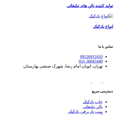
تولید کننده بالن های تبلیغاتی
انواع بادکنک
تماس با ما
09126911610
021-36045449
تهران، اتوبان امام رضا، شهرک صنعتی بهارستان
دسترسی سریع
چاپ بادکنک
بالن تبلیغاتی
پمپ باد برقی بادکنک