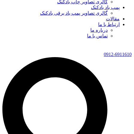
گالری تصاویر چاپ بادکنک
پمپ باد بادکنک
گالری تصاویر پمپ باد برقی بادکنک
مقالات
ارتباط با ما
درباره ما
تماس با ما
0912-6911610