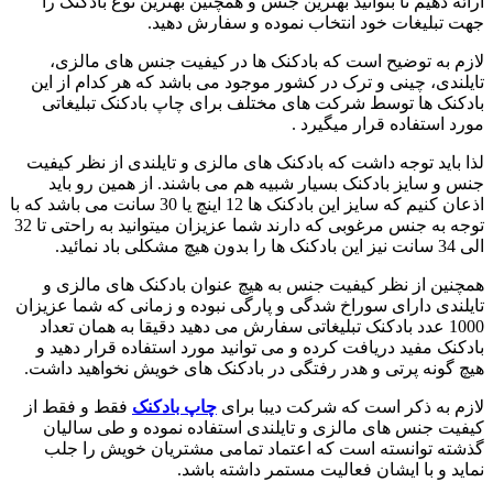
ارائه دهیم تا بتوانید بهترین جنس و همچنین بهترین نوع بادکنک را
جهت تبلیغات خود انتخاب نموده و سفارش دهید.
لازم به توضیح است که بادکنک ها در کیفیت جنس های مالزی،
تایلندی، چینی و ترک در کشور موجود می باشد که هر کدام از این
بادکنک ها توسط شرکت های مختلف برای چاپ بادکنک تبلیغاتی
مورد استفاده قرار میگیرد .
لذا باید توجه داشت که بادکنک های مالزی و تایلندی از نظر کیفیت
جنس و سایز بادکنک بسیار شبیه هم می باشند. از همین رو باید
اذعان کنیم که سایز این بادکنک ها 12 اینچ یا 30 سانت می باشد که با
توجه به جنس مرغوبی که دارند شما عزیزان میتوانید به راحتی تا 32
الی 34 سانت نیز این بادکنک ها را بدون هیچ مشکلی باد نمائید.
همچنین از نظر کیفیت جنس به هیچ عنوان بادکنک های مالزی و
تایلندی دارای سوراخ شدگی و پارگی نبوده و زمانی که شما عزیزان
1000 عدد بادکنک تبلیغاتی سفارش می دهید دقیقا به همان تعداد
بادکنک مفید دریافت کرده و می توانید مورد استفاده قرار دهید و
هیچ گونه پرتی و هدر رفتگی در بادکنک های خویش نخواهید داشت.
لازم به ذکر است که شرکت دیبا برای
چاپ بادکنک
فقط و فقط از
کیفیت جنس های مالزی و تایلندی استفاده نموده و طی سالیان
گذشته توانسته است که اعتماد تمامی مشتریان خویش را جلب
نماید و با ایشان فعالیت مستمر داشته باشد.