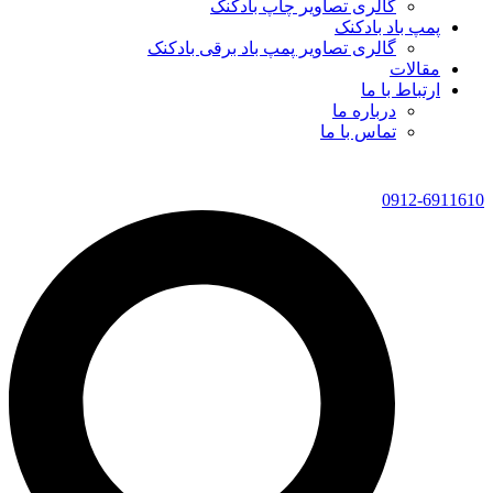
گالری تصاویر چاپ بادکنک
پمپ باد بادکنک
گالری تصاویر پمپ باد برقی بادکنک
مقالات
ارتباط با ما
درباره ما
تماس با ما
0912-6911610