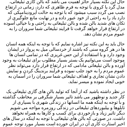
حال این نکته بسیار حائز اهمیت می باشد که بالن گازی تبلیغاتی،
مدل گرد یا کروی با توجه به فرم ظاهری که دارد، زمانی در ارتفاع
نصب می گردد سبب میشود که با توجه به حالت آیرودینامیکی که
دارد باد را به راحتی از خود عبور داده و در نهایت مانع جلوگیری از
تکان های شدید بالن شده و بالن تبلیغاتی به راحتی و با خیالی آسوده
در ارتفاع قرار خواهد گرفت تا فرایند تبلیغاتی شما سروران را به
عموم مردم نشان دهد.
حال باید به این نکته نیز اشاره نمایم که با توجه به اینکه همه انسان
ها در هر گروه سنی که باشند از خردسالی میل به پرواز در ایشان
وجود دارد و با استفاده از این حس غریزی که در تمامی انسان ها
موجود است می‌توانیم یک بستر بسیار مطلوب برای تبلیغات به وجود
آورده و بالن تبلیغاتی مادامی که در ارتفاع قرار دارد می‌تواند نظر
عموم مردم را به خود جلب نموده و فرآیند برندینگ کردن و نمایش
دادن نشان تجاری و اهداف تبلیغاتی شما سروران را در آسمان به
خوبی ایجاد نموده و میسر نماید.
در نظر داشته باشید که از آنجا که تولید بالن های گازی تبلیغاتی یک
کار جدید و نوظهور می باشد تاثیر بسیار شگرفی بر مخاطب گذاشته
و با توجه به اینکه همه ما انسانها در زندگی شهری با بسیاری از
تابلوها و بیلبوردهای تبلیغاتی در زندگی روزمره مواجه می شویم
دیگر تاثیر زیاد و بازخوردی برای کسب و کارها به همراه نخواهد
داشت. در صورتی که بالن های تبلیغاتی با توجه به اینکه در سال های
اخیر استارت کاری آن در ایران خورده است بسیار مورد توجه عموم