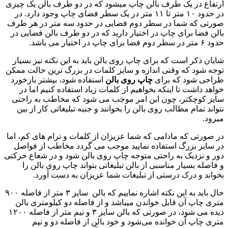
ارتفاع در یک طرف بالن چاپ میشود که در دو طرف بالن یک چیزی
در حدود ۱۰ متر تا ۱۱ متر در یک سطر فضای چاپ وجود دارد. در
صورتی که شما در سطر دوم فضایی در حدود سه متر در هر طرف
بالن فضا برای چاپ در اختیار دارید که در دو طرف بالن فضایی در
حدود ۶ متر در سطر دوم فضا برای چاپ در اختیار می باشد.
شایان ذکر است که برای چاپ روی بالن باید به این نکته نیز بسیار
توجه شود که وقتی اندازه و سایز کلمات در بزرگ ترین حالت ممکن
طراحی شود که برای
چاپ روی بالن
استفاده شود، بیشتر بازخورد
خواهد داشت تا اینکه بخواهیم از کلمات زیاد استفاده کنیم اما در
سایز کوچکتر، چون این امر موجب می شود که مخاطب به راحتی
نتواند تمام مطالب روی بالن را بخوانند و جنبه تبلیغاتی کار از بین
میرود.
در صورتی که مادامی که شما عزیزان از کلمات و ترام های کم، اما
در سایز بزرگ استفاده نمایید موجب می گردد مخاطب از فواصل
دور و نزدیک به راحتی متوجه چاپ روی بالن شود و در شعاع حرکتی
و فاصله بسیار مناسبی از بالن تبلیغاتی بتواند چاپ روی بالن را
بخواند و درک درستی از تبلیغات شما عزیزان به دست آورد.
حال باید به این نکته اشاره نماییم که بالن سایز ۳ متر از فاصله ۹۰۰
متری چاپ آن قابل خواندن میباشد و از فاصله دو کیلومتری بالن
دیده می شود، در صورتی که بالن سایز ۳ و نیم متر از فاصله ۱۲۰۰
متری چاپ آن خوانده می‌شود و خود بالن از فاصله دو و نیم