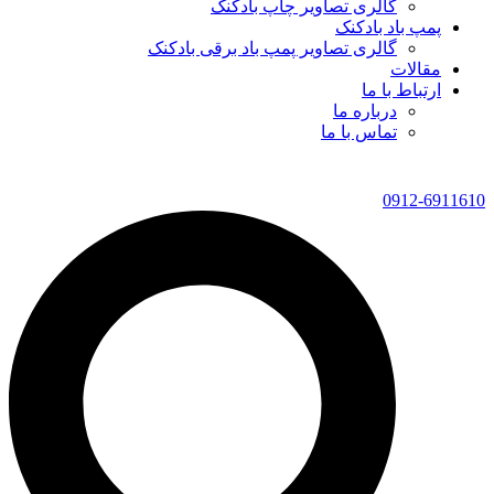
گالری تصاویر چاپ بادکنک
پمپ باد بادکنک
گالری تصاویر پمپ باد برقی بادکنک
مقالات
ارتباط با ما
درباره ما
تماس با ما
0912-6911610