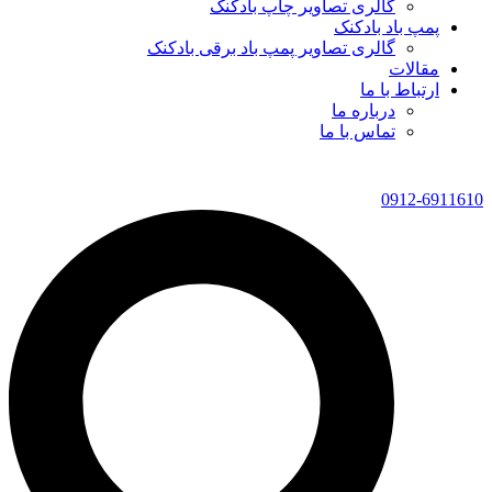
گالری تصاویر چاپ بادکنک
پمپ باد بادکنک
گالری تصاویر پمپ باد برقی بادکنک
مقالات
ارتباط با ما
درباره ما
تماس با ما
0912-6911610