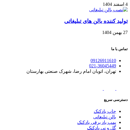
4 اسفند 1404
تولید کننده بالن های تبلیغاتی
27 بهمن 1404
تماس با ما
09126911610
021-36045449
تهران، اتوبان امام رضا، شهرک صنعتی بهارستان
دسترسی سریع
چاپ بادکنک
بالن تبلیغاتی
پمپ باد برقی بادکنک
گل و نی بادکنک