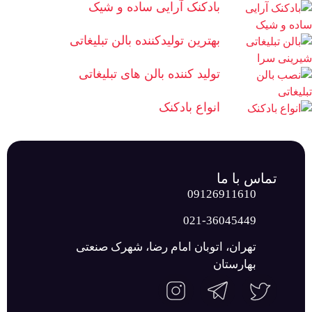
بادکنک آرایی ساده و شیک
بهترین تولیدکننده بالن تبلیغاتی
تولید کننده بالن های تبلیغاتی
انواع بادکنک
تماس با ما
09126911610
021-36045449
تهران، اتوبان امام رضا، شهرک صنعتی
بهارستان