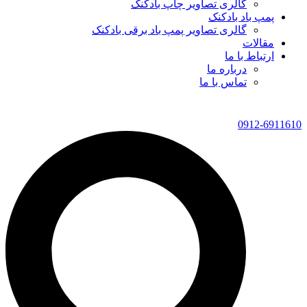
گالری تصاویر چاپ بادکنک
پمپ باد بادکنک
گالری تصاویر پمپ باد برقی بادکنک
مقالات
ارتباط با ما
درباره ما
تماس با ما
0912-6911610