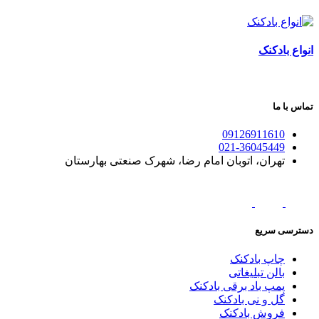
انواع بادکنک
تماس با ما
09126911610
021-36045449
تهران، اتوبان امام رضا، شهرک صنعتی بهارستان
دسترسی سریع
چاپ بادکنک
بالن تبلیغاتی
پمپ باد برقی بادکنک
گل و نی بادکنک
فروش بادکنک