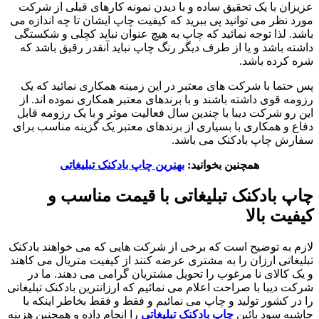
عزیزان با یک تحقیق ساده و با دیدن نمونه کارهای قبلی از شرکت
مورد نظر می توانید پی ببرید که کیفیت چاپ ایشان تا چه اندازه می
باشد. لذا توجه نمائید که چاپ به هیچ عنوان نباید کچلی و شکستگی
داشته باشد و یا از طرف دیگر رنگ چاپ نباید آنقدر رقیق باشد که
شره کرده باشد.
پس حتما با شرکت های معتبر در این زمینه همکاری نمائید که یک
رزومه قوی داشته باشند و با برندهای معتبر همکاری نموده اند. از
این رو شرکت دیبا با چندین سال فعالیت موثر و با یک رزومه قابل
دفاع و همکاری با بسیاری از برندهای معتبر یک گزینه مناسب برای
سفارش چاپ بادکنک می باشد.
همچنین بخوانید:
بهنرین چاپ بادکنک تبلیغاتی
چاپ بادکنک تبلیغاتی با قیمت مناسب و
کیفیت بالا
لازم به توضیح است که برخی از شرکت هایی که می خواهند بادکنک
تبلیغاتی ارزان را به مشتری عرضه کنند از کیفیت متریال می کاهند
و یک کالای نا مرغوب را تحویل مشتریان گرامی می دهند. ما در
شرکت دیبا با صراحت اعلام می نمائیم که ارزانترین بادکنک تبلیغاتی
را در کشور تولید و چاپ می نمائیم و فقط و فقط بخاطر اینکه با
حاشیه سود پائین
چاپ بادکنک تبلیغاتی
را انجام داده و همچنین هزینه