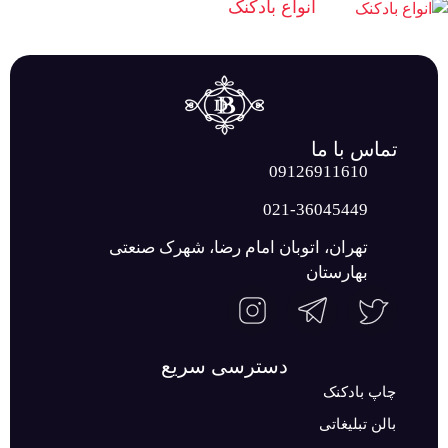
انواع بادکنک
تماس با ما
09126911610
021-36045449
تهران، اتوبان امام رضا، شهرک صنعتی
بهارستان
دسترسی سریع
چاپ بادکنک
بالن تبلیغاتی