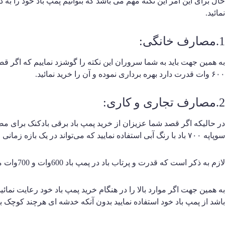
حال برای این امر این نکته مهم می باشد که بتوانیم پمپ باد خود را به 
نمائید.
1.مصارف خانگی:
به همین جهت باید به شما سروران این نکته را گوشزد نماییم که اگر ق
۶۰۰ وات قدرت دارد بهره برداری نموده و آن را خرید نمائید.
2.مصارف تجاری و کاری:
در حالیکه اگر قصد شما عزیزان از خرید پمپ باد برقی بادکنک برای مصا
سوپاپه ۷۰۰ باد با رنگ آبی استفاده نمایید که می‌تواند در یک بازه زمانی چند ثانیه ای بادکنک های شما را باد نموده و آنها را آماده عرضه برای شما عزیزان نماید.
لازم به ذکر است که قدرت و پرتاب باد در پمپ باد 600وات و 700وات متفاوت از یکدیگر می باشد.
به همین جهت اگر موارد بالا را در هنگام خرید پمپ باد خود رعایت نما
باشد از پمپ باد خود استفاده نمایید بدون آنکه خدشه ای هرچند کوچک ب