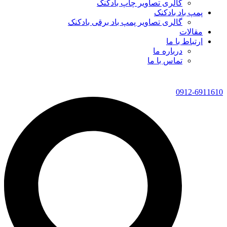
گالری تصاویر چاپ بادکنک
پمپ باد بادکنک
گالری تصاویر پمپ باد برقی بادکنک
مقالات
ارتباط با ما
درباره ما
تماس با ما
0912-6911610