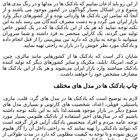
از این رو باید اذعان نماییم که بادکنک ها در مدلها و در رنگ بندی های
متنوع و در اشکال بسیار گوناگون در کشور موجود می باشند و از
آنجا که تمامی این بادکنک ها وارداتی بوده و از کشورهای دیگر وارد
بازار ایران می گردد و به دست مصرف کنندگان می رسد باید به این
نکته توجه نمایید که هر یک از این بادکنک ها که در یک کشور خاص
تولید می گردند، یک کارایی منحصر به فرد داشته و شما سروران
میتوانید با توجه به نیازی که دارید تین پیش‌بینی را از قبل انجام داده
و بادکنک مورد نظر خویش را در بازار به راحتی تهیه نمایید.
شایان ذکر است که بادکنک ها از کشورهایی مانند مالزی، چین،
ترکیه، امریکا، تایلند، مکزیک و سایر کشورهای دیگر که تولید کننده
بادکنک میباشند وارد بازار ایران می‌شوند و هر یک از این بادکنک ها
مصارف مشخص خود را خواهند داشت.
چاپ بادکنک ها در مدل های مختلف
لازم به توضیح است که بادکنک ها در مدل های گرد، قلب، ماری،
پاستیلی، فویلی، اعداد، شخصیت های کارتونی و بسیاری مدل های
متنوع دیگر در بازار موجود هستند.لذا باید به این نکته توجه داشته
باشیم که در سال‌های اخیر استفاده از بادکنک هلیومی بسیار مورد
توجه عامه مردم و افراد متخصص بادکنک آرایی قرار گرفته است
که بتوانند بادکنکی را تهیه نمایند که به راحتی داخل آن را گاز هلیوم
تزریق نموده و با توجه به کیفیت مطلوبی که دارد در مدت طولانی از
گاز هلیوم داخل بادکنک به‌خوبی بهره برده و بادکنک را به صورت