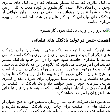
بادکنک مالزی که منافذ بسیار بسته‌ای که در بادکنک های مالزی
وجود دارد امکان خالی شدن گاز هلیوم در کوتاه مدت به کلی از بین
رفته و شما عزیزان میتوانید به راحتی در مدت زمان طولانی از
بادکنک های تبلیغاتی که با گاز هلیوم پر شده اند استفاده و بهره
برداری نمایید.
اهمیت جنس در تولید بادکنک های تبلغاتی
شایان ذکر است با توجه به اینکه برخی از همکاران ما در شرکت
های دیگر از کیفیت جنس چینی برای چاپ روی بادکنک استفاده می
نمایند تا مقداری حاشیه سود خود را در امر
چاپ بادکنک
بیشتر
نمایند، این امر موجب می شود که علاوه بر این که بادکنک های چینی
از کیفیت نامرغوب برخوردار بوده و سوراخ شدگی در آن زیاد است
به هیچ عنوان امکان تزریق گاز هلیوم داخل این بادکنک ها وجود
نخواهد داشت و به نوعی شما سروران برای صرف مقدار کمتری
هزینه، سرمایه خود را هدر خواهید داد و یک بادکنک بی کیفیت در
اندازه کوچک در اختیار خواهید داشت که به هیچ عنوان نیاز تبلیغاتی
شما عزیزان را مرتفع نخواهد کرد.
به همین دلیل شرکت چاپ دیبا از زمان تاسیس خود به هیچ عنوان از
بادکنک های بی کیفیت برای چاپ روی بادکنک استفاده نکرده و
همینطور نخواهد کرد و ما بر این باور هستیم که باید یک کیفیت درجه