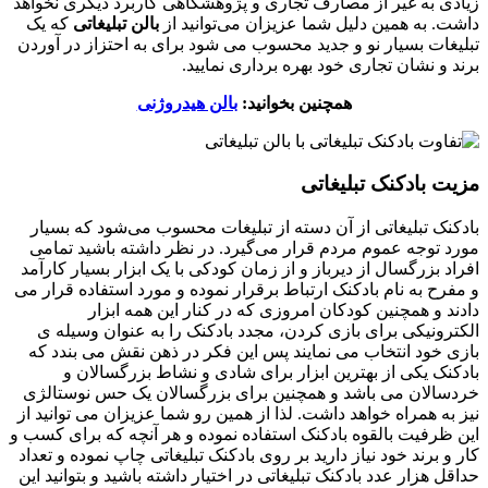
زیادی به غیر از مصارف تجاری و پژوهشگاهی کاربرد دیگری نخواهد
داشت. به همین دلیل شما عزیزان می‌توانید از
بالن تبلیغاتی
که یک
تبلیغات بسیار نو و جدید محسوب می شود برای به احتزاز در آوردن
برند و نشان تجاری خود بهره برداری نمایید.
همچنین بخوانید:
بالن هیدروژنی
مزیت بادکنک تبلیغاتی
بادکنک تبلیغاتی از آن دسته از تبلیغات محسوب می‌شود که بسیار
مورد توجه عموم مردم قرار می‌گیرد. در نظر داشته باشید تمامی
افراد بزرگسال از دیرباز و از زمان کودکی با یک ابزار بسیار کارآمد
و مفرح به نام بادکنک ارتباط برقرار نموده و مورد استفاده قرار می
دادند و همچنین کودکان امروزی که در کنار این همه ابزار
الکترونیکی برای بازی کردن، مجدد بادکنک را به عنوان وسیله ی
بازی خود انتخاب می نمایند پس این فکر در ذهن نقش می بندد که
بادکنک یکی از بهترین ابزار برای شادی و نشاط بزرگسالان و
خردسالان می باشد و همچنین برای بزرگسالان یک حس نوستالژی
نیز به همراه خواهد داشت. لذا از همین رو شما عزیزان می توانید از
این ظرفیت بالقوه بادکنک استفاده نموده و هر آنچه که برای کسب و
کار و برند خود نیاز دارید بر روی بادکنک تبلیغاتی چاپ نموده و تعداد
حداقل هزار عدد بادکنک تبلیغاتی در اختیار داشته باشید و بتوانید این