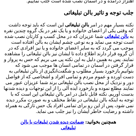
اهتزاز درآمده و در آسمان نصب شده است جلب نماییم.
جلب توجه و تاثیر بالن تبلیغاتی
نکته بسیار مهم در امر
بالن تبلیغاتی
این است که باید توجه داشت
که وقتی یکی از اعضای خانواده و یا یک نفر در یک گروه چندین نفره
به
بالن تبلیغاتی
شما عزیزان که در محل کسب و کارتان نصب شده
است توجه می نماید و به نوعی چشم ایشان به بالن افتاده است
موجب می گردد که به سایر اعضای خانواده و یا نیز افرادی که در
آن گروه قرار دارند اطلاع داده تا ایشان نیز بالن تبلیغاتی را مشاهده
نمایند. پس به همین دلیل به این نکته پی می بریم که حس به پرواز و
قرار گرفتن در آسمان در تمامی انسان ها موجب می شود که
بتوانیم بازخورد بسیار مطلوب و شگفت‌انگیزی از بالن تبلیغاتی به
دست آورده و عموم مردم و تمامی افراد و اشخاصی که از فواصل
دور و نزدیک از محل نصب بالن تبلیغاتی برند شما عزیزان عبور می
نمایند مطلع نموده و بازخورد ایده آلی را از این توجهات و دیده شدنها
بدست آوریم. نکته قابل تامل در امر بالن تبلیغاتی این است که با
توجه به اینکه بالن تبلیغاتی در نقاط مختلف و به صورت مکرر دیده
نمی شود، پس از این رو برای تمامی افراد یک حس تازگی به همراه
داشته و رضایت خاطر ایشان را نیز جلب می نماید.
همچنین بخوانید:
ضمانت دیده شدن تبلیغات با بالن
تبلیغاتی