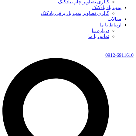
گالری تصاویر چاپ بادکنک
پمپ باد بادکنک
گالری تصاویر پمپ باد برقی بادکنک
مقالات
ارتباط با ما
درباره ما
تماس با ما
0912-6911610