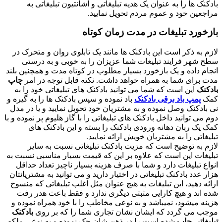
بادکنک ها را به عنوان یک هدیه تبلیغاتی و اشانتیون تبلیغاتی به
مراجعین خود و عموم مردم تحویل نمایید.
بازخورد تبلیغات در مدت زمان کوتاه
لازم به ذکر است این بادکنک ها مانند یک تابلوی روان و متحرک در
سطح شهر فرایند تبلیغات شما عزیزان را به خوبی و به درستی
انجام داده و یک بازخورد بسیار مطلوب در کوتاه مدت و همچنین بلند
مدت برای شما به همراه خواهد داشت. نکته قابل توجه در امر
چاپ
بادکنک
این است که شما می توانید بادکنک های تبلیغاتی خود را به
کمک
پمپ باد برقی بادکنک
باد نموده و سپس بادکنک ها را به گیره و
نی بادکنک وصل نموده و به مشتریان خود تحویل نمایید و یا در مدل
دوم می توانید داخل بادکنک های تبلیغاتی را با گاز هلیوم پر نموده و با
کمک یک ربان دهانه ورودی بادکنک را بسته و این بادکنک های
تبلیغاتی را به مشتریان خویش ارائه نمایید.
لازم به توضیح است که مزیت بادکنک تبلیغاتی نسبت به سایر
تبلیغات این است که علاوه بر این که قیمت بسیار مناسبی نسبت به
انواع تبلیغات دارد و شما با صرف هزینه بسیار ناچیز تعداد حداقل
هزار عدد بادکنک تبلیغاتی در اختیار دارید و می توانید به مشتریانتان
ارائه دهید، این تبلیغات به هیچ عنوان مثل اغلب تبلیغاتی که منسوخ
شده اند و هیچ کارایی مثبتی دیگری ندارد و فقط باعث هدر رفت
هزینه میشود، نمیباشد و به نوعی مخاطب را با خود همراه نموده و
موجب می گردد که ایشان نشان تجاری شما را که بر روی
بادکنک
تبلیغاتی چاپ
شده است را در ذهن شان حک نموده و به نوعی ملکه