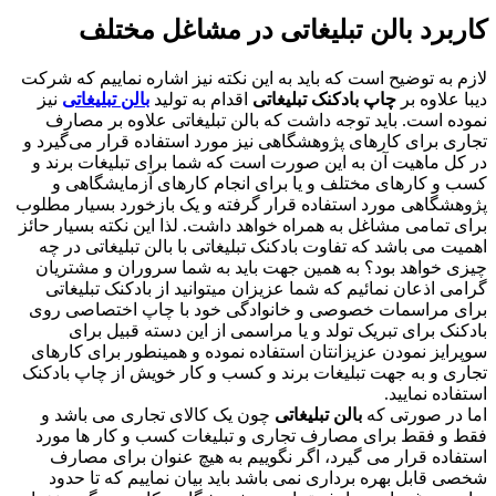
کاربرد بالن تبلیغاتی در مشاغل مختلف
لازم به توضیح است که باید به این نکته نیز اشاره نماییم که شرکت
دیبا علاوه بر
چاپ بادکنک تبلیغاتی
اقدام به تولید
بالن تبلیغاتی
نیز
نموده است. باید توجه داشت که بالن تبلیغاتی علاوه بر مصارف
تجاری برای کارهای پژوهشگاهی نیز مورد استفاده قرار می‌گیرد و
در کل ماهیت آن به این صورت است که شما برای تبلیغات برند و
کسب و کارهای مختلف و یا برای انجام کارهای آزمایشگاهی و
پژوهشگاهی مورد استفاده قرار گرفته و یک بازخورد بسیار مطلوب
برای تمامی مشاغل به همراه خواهد داشت. لذا این نکته بسیار حائز
اهمیت می باشد که تفاوت بادکنک تبلیغاتی با بالن تبلیغاتی در چه
چیزی خواهد بود؟ به همین جهت باید به شما سروران و مشتریان
گرامی اذعان نمائیم که شما عزیزان میتوانید از بادکنک تبلیغاتی
برای مراسمات خصوصی و خانوادگی خود با چاپ اختصاصی روی
بادکنک برای تبریک تولد و یا مراسمی از این دسته قبیل برای
سوپرایز نمودن عزیزانتان استفاده نموده و همینطور برای کارهای
تجاری و به جهت تبلیغات برند و کسب و کار خویش از چاپ بادکنک
استفاده نمایید.
اما در صورتی که
بالن تبلیغاتی
چون یک کالای تجاری می باشد و
فقط و فقط برای مصارف تجاری و تبلیغات کسب و کار ها مورد
استفاده قرار می گیرد، اگر نگوییم به هیچ عنوان برای مصارف
شخصی قابل بهره برداری نمی باشد باید بیان نماییم که تا حدود