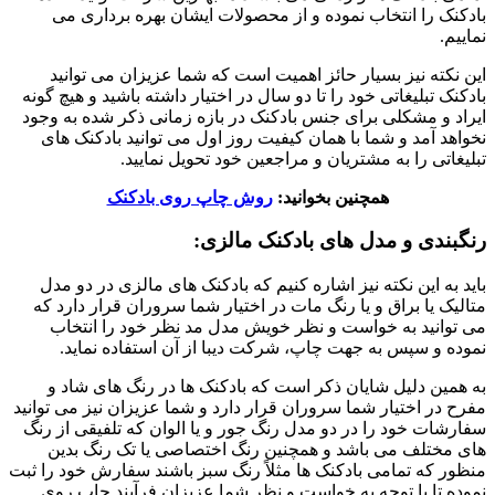
بادکنک را انتخاب نموده و از محصولات ایشان بهره برداری می
نماییم.
این نکته نیز بسیار حائز اهمیت است که شما عزیزان می توانید
بادکنک تبلیغاتی خود را تا دو سال در اختیار داشته باشید و هیچ گونه
ایراد و مشکلی برای جنس بادکنک در بازه زمانی ذکر شده به وجود
نخواهد آمد و شما با همان کیفیت روز اول می توانید بادکنک های
تبلیغاتی را به مشتریان و مراجعین خود تحویل نمایید.
همچنین بخوانید:
روش چاپ روی بادکنک
رنگبندی و مدل های بادکنک مالزی:
باید به این نکته نیز اشاره کنیم که بادکنک های مالزی در دو مدل
متالیک یا براق و یا رنگ مات در اختیار شما سروران قرار دارد که
می توانید به خواست و نظر خویش مدل مد نظر خود را انتخاب
نموده و سپس به جهت چاپ، شرکت دیبا از آن استفاده نماید.
به همین دلیل شایان ذکر است که بادکنک ها در رنگ های شاد و
مفرح در اختیار شما سروران قرار دارد و شما عزیزان نیز می توانید
سفارشات خود را در دو مدل رنگ جور و یا الوان که تلفیقی از رنگ
های مختلف می باشد و همچنین رنگ اختصاصی یا تک رنگ بدین
منظور که تمامی بادکنک ها مثلاً رنگ سبز باشند سفارش خود را ثبت
نموده تا با توجه به خواست و نظر شما عزیزان فرآیند چاپ روی