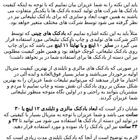
باید این نکته را به شما عزیزان بیان نماییم که با توجه به اینکه کیفیت
بادکنک ها شرکت های تولید کننده بادکنک ها با یکدیگر متفاوت می
باشند به همین جهت ابعاد و سایزی که برای بادکنک تبلیغاتی نیز در
نظر گرفته می شود توسط شرکت های مختلف متغیر خواهد بود.
مثلاً باید به این نکته اشاره نماییم که
بادکنک های چینی
که توسط
اکثر شرکت های تولیدی و چاپ بادکنک تبلیغاتی مورد استفاده قرار
می گیرد در
سایز ۱۰ اینچ و یا نهایتاً ۱۱ اینچ
می باشد که برای چاپ
روی بادکنک تبلیغاتی، کوچک خواهد بود و همین طور کیفیت مطلوبی
نیز این دسته از بادکنک ها برای استفاده شما در بر نخواهد داشت!
در صورتی که بادکنک های مالزی و تایلندی از بهترین کیفیت متریال
اولیه برخوردار می‌باشند و سایز بسیار فوق‌العاده و ایده آلی در
اختیار ما قرار میدهند که می‌توانیم تبلیغات شما عزیزان را به بهترین
شکل ممکن بر روی بادکنک آن نقش بسته و چاپ نماییم تا مردم و
مشتریان بتوانند به راحتی و در اولین نگاه متوجه منظور تبلیغاتی
شما عزیزان گردند.
شایان ذکر است که
ابعاد بادکنک مالزی و تایلندی ۱۲ اینچ یا ۳۰
سانت
می باشد و شما عزیزان با توجه به متریال بسیار با کیفیتی که
در تولید این دسته از بادکنک ها استفاده می شود می توانید تا
۳۲ و
۳۴ سانت
نیز این بادکنک را باد نموده و مورد استفاده قرار دهید.
لازم به توضیح است از آنجا که بادکنک تایلندی مدت زیادی است که