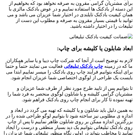
برای مشتریان گرامی مقرون به صرفه نخواهد بود که بخواهیم از
این دسته از بادکنک ها استفاده نماییم و در عوض بادکنک مالزی با
همان کیفیت بادکنک تایلندی در اختیار شما عزیزان می باشد و می
توانید با قیمتی بسیار مقرون به صرفه و مطلوب این دست از
تبلیغات را در اختیار داشته باشید.
ابعاد شابلون یا کلیشه برای چاپ:
لازم به توضیح است از آنجا که شرکت چاپ دیبا و یا سایر همکاران
ما که در زمینه
چاپ بادکنک تبلیغاتی
فعالیت می نمایند حتماً و حتماً
برای اینکه بتوانیم فرآیند چاپ روی بادکنک را میسر نماییم ابتدا می
بایست یک طراحی از لوگوی اختصاصی شما عزیزان انجام شود.
تا بتوانیم پس از تایید طرح مورد نظر از طرف شما عزیزان و
مشتریان گرامی کلیشه و یا شابلون لوگوی منحصر به فرد شما را
تهیه نموده تا کار برای انجام چاپ روی بادکنک فراهم شود.
به همین دلیل باید شابلون و یا کلیشه که تهیه می گردد در ابعاد و
اندازه ی مطلوبی نیز ساخته شود تا بتوانیم لوگو طراحی شده را در
بزرگترین اندازه ممکن بر روی شابلون ظاهر نماییم تا پس از چاپ
روی بادکنک تبلیغاتی بتوانیم یک دید بسیار منطقی و درست را ایجاد
نمایید تا مخاطب بتواند در اولین نگاه منظور تبلیغاتی شما عزیزان را