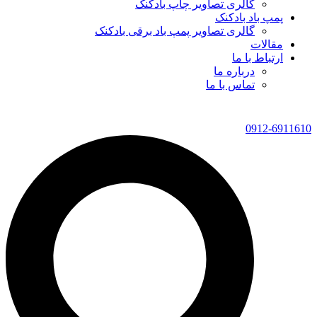
گالری تصاویر چاپ بادکنک
پمپ باد بادکنک
گالری تصاویر پمپ باد برقی بادکنک
مقالات
ارتباط با ما
درباره ما
تماس با ما
0912-6911610