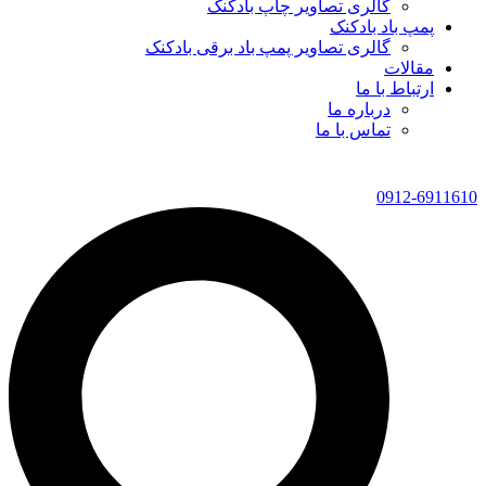
گالری تصاویر چاپ بادکنک
پمپ باد بادکنک
گالری تصاویر پمپ باد برقی بادکنک
مقالات
ارتباط با ما
درباره ما
تماس با ما
0912-6911610