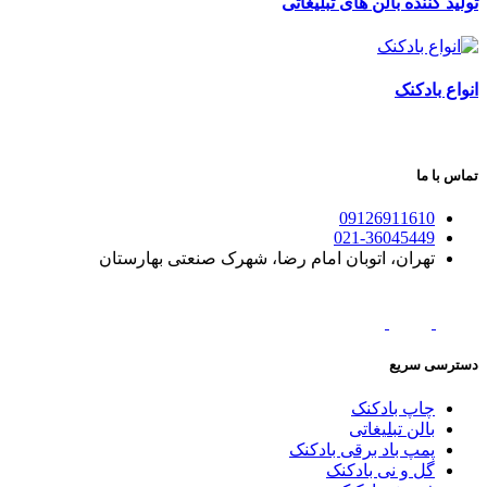
تولید کننده بالن های تبلیغاتی
انواع بادکنک
تماس با ما
09126911610
021-36045449
تهران، اتوبان امام رضا، شهرک صنعتی بهارستان
دسترسی سریع
چاپ بادکنک
بالن تبلیغاتی
پمپ باد برقی بادکنک
گل و نی بادکنک