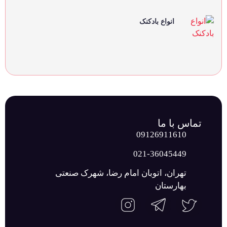
انواع بادکنک
تماس با ما
09126911610
021-36045449
تهران، اتوبان امام رضا، شهرک صنعتی
بهارستان