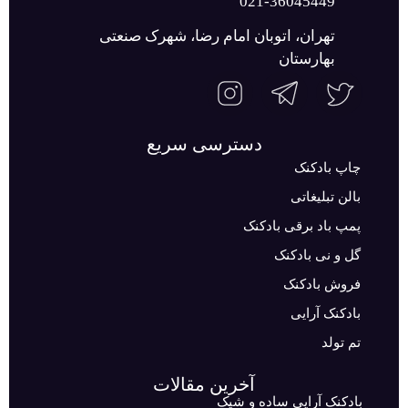
021-36045449
تهران، اتوبان امام رضا، شهرک صنعتی
بهارستان
دسترسی سریع
چاپ بادکنک
بالن تبلیغاتی
پمپ باد برقی بادکنک
گل و نی بادکنک
فروش بادکنک
بادکنک آرایی
تم تولد
آخرین مقالات
بادکنک آرایی ساده و شیک