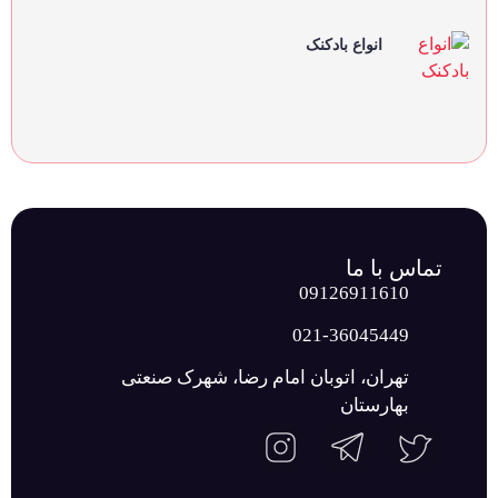
انواع بادکنک
تماس با ما
09126911610
021-36045449
تهران، اتوبان امام رضا، شهرک صنعتی
بهارستان