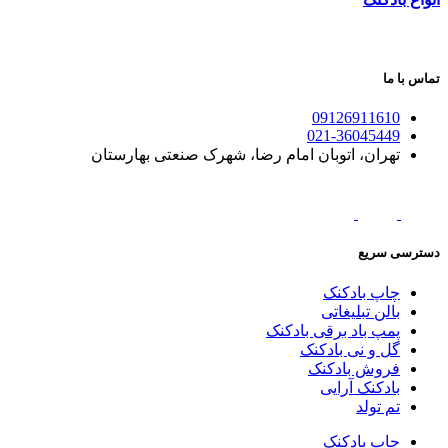
تماس با ما
09126911610
021-36045449
تهران، اتوبان امام رضا، شهرک صنعتی بهارستان
دسترسی سریع
چاپ بادکنک
بالن تبلیغاتی
پمپ باد برقی بادکنک
گل و نی بادکنک
فروش بادکنک
بادکنک آرایی
تم تولد
چاپ بادکنک