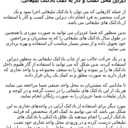
دیزاین محل کسب و کار به کمک بادکنک تبلیغاتی:
از جمله کارهایی که می توان با بادکنک تبلیغاتی اجرا نمود و یک
حرکت منحصر به فرد انجام داد، دیزاین محل کسب و کار با استفاده
از بادکنک های تبلیغاتی می باشد.
بدین منظور که شما عزیزان می توانید به صورت موردی یا همچنین
در طول سال بادکنک های تبلیغاتی را که به مشتریان و مراجعین
خود تحویل داده و از بستر بسیار مناسب آن استفاده و بهره برداری
می نمایید.
و در یک حرکت جالب نیز از چاپ بادکنک تبلیغاتی به منظور دیزاین
استفاده کرده، بدین شکل که می توانید با استفاده از گاز هلیوم داخل
بادکنک ها را پر نموده و آنها را به سقف مجموعه و یا واحد تجاری که
قرار دارید به صورت معلق و به کمک یک ربان قرار داده،
تا مادامی که مشتریان به محل واحد صنفی شما مراجعه می نمایند
هر یک از این بادکنک های تبلیغاتی را در دست گرفته و در کوچه و
بازار تبلیغات شما عزیزان را به صورت رایگان انجام نمایند.
مورد دیگر برای استفاده از بادکنک آرایی در واحدهای تجاری به این
شکل می باشد که می توانیم به کمک افراد متخصص که فرایند
بادکنک آرایی را انجام میدهند یک طاق بادکنکی با بادکنک های
تبلیغاتی درست کرده و در ورودی محل واحد تجاری خود نصب
نمایید، که این می تواند چشم هر مخاطبی را به خود جلب نماید. لذا