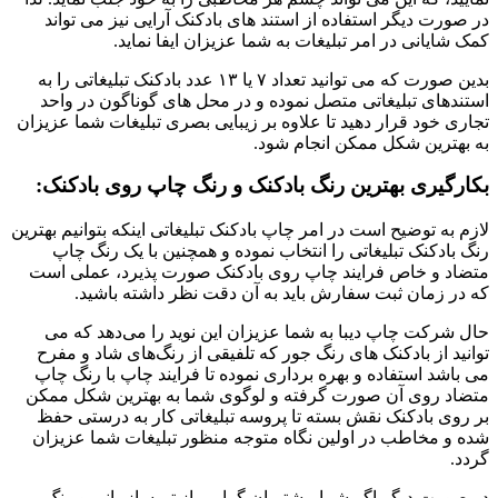
در صورت دیگر استفاده از استند های بادکنک آرایی نیز می تواند
کمک شایانی در امر تبلیغات به شما عزیزان ایفا نماید.
بدین صورت که می توانید تعداد ۷ یا ۱۳ عدد بادکنک تبلیغاتی را به
استندهای تبلیغاتی متصل نموده و در محل های گوناگون در واحد
تجاری خود قرار دهید تا علاوه بر زیبایی بصری تبلیغات شما عزیزان
به بهترین شکل ممکن انجام شود.
بکارگیری بهترین رنگ بادکنک و رنگ چاپ روی بادکنک:
لازم به توضیح است در امر چاپ بادکنک تبلیغاتی اینکه بتوانیم بهترین
رنگ بادکنک تبلیغاتی را انتخاب نموده و همچنین با یک رنگ چاپ
متضاد و خاص فرایند چاپ روی بادکنک صورت پذیرد، عملی است
که در زمان ثبت سفارش باید به آن دقت نظر داشته باشید.
حال شرکت چاپ دیبا به شما عزیزان این نوید را می‌دهد که می
توانید از بادکنک های رنگ جور که تلفیقی از رنگ‌های شاد و مفرح
می باشد استفاده و بهره برداری نموده تا فرایند چاپ با رنگ چاپ
متضاد روی آن صورت گرفته و لوگوی شما به بهترین شکل ممکن
بر روی بادکنک نقش بسته تا پروسه تبلیغاتی کار به درستی حفظ
شده و مخاطب در اولین نگاه متوجه منظور تبلیغات شما عزیزان
گردد.
در صورت دیگر اگر شما مشتریان گرامی از تم سازمانی و رنگ