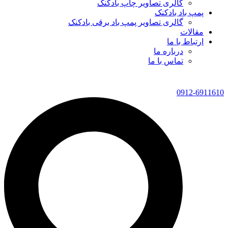
گالری تصاویر چاپ بادکنک
پمپ باد بادکنک
گالری تصاویر پمپ باد برقی بادکنک
مقالات
ارتباط با ما
درباره ما
تماس با ما
0912-6911610