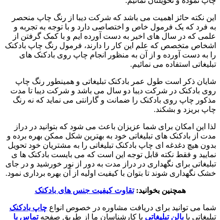
چاپ نموده و تحویلتان نمائیم.
این نکته حائز اهمیت می باشد که شرکت دیبا از رنگ چاپ منحصر
به فرد که یک فرمول خاص و اختصاصی دارد و با توجه به تجربه و
علمی که در سال های اخیر به دست آورده ایم و با کمک گرفتن از
اشخاص متخصص که علم این کار را دارند، فرمول رنگ چاپ بادکنک
را به دست آورده و از آن به منظور انجام چاپ روی بادکنک های
تبلیغاتی استفاده می نمائیم.
شایان ذکر است طول عمر بادکنک تبلیغاتی و همینطور رنگ چاپ
روی بادکنک در شرکت دیبا دو سال می باشد و شرکت دیبا تا مدت
مذکور چاپ روی بادکنک را ضمانت و گارانتی می نماید که نه رنگ
چاپ بریزد و بشکند.
لذا این امکان برای شما عزیزان باعث می شود که بتوانید در دراز
مدت از بادکنک های تبلیغاتی خود به بهترین شکل ممکن بهره برده و
بدون هیچ دغدغه ای چاپ بادکنک تبلیغاتی را به مشتریان خود تحویل
نمایید و فقط نکته قابل توجه این است که می بایست بادکنک ها ی
تبلیغاتی برای نگهداری در دراز مدت به دور از نور خورشید و در جای
خشک نگهداری شوند تا بتوان با کیفیت اولیه از آن بهره برداری نمود.
همچنین بخوانید:
تقاوت کیفیت جنس های بادکنک
شما می توانید برای دریافت مشاوره در خصوص انواع
چاپ بادکنک
تبلیغاتی یا
بالن تبلیغاتی
با کارشناسان ما از طریق صفحه
تماس با