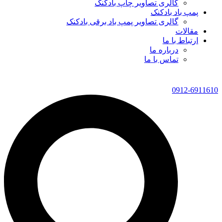
گالری تصاویر چاپ بادکنک
پمپ باد بادکنک
گالری تصاویر پمپ باد برقی بادکنک
مقالات
ارتباط با ما
درباره ما
تماس با ما
0912-6911610