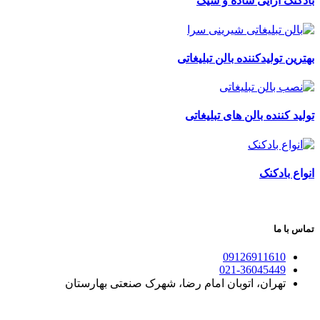
بادکنک آرایی ساده و شیک
بهترین تولیدکننده بالن تبلیغاتی
تولید کننده بالن های تبلیغاتی
انواع بادکنک
تماس با ما
09126911610
021-36045449
تهران، اتوبان امام رضا، شهرک صنعتی بهارستان