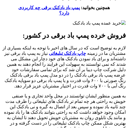
همچنین بخوانید:
پمپ باد بادکنک برقی چه کاربردی
دارد؟
فروش خرده پمپ باد برقی در کشور:
لازم به توضیح است که در سال های اخیر با توجه به اینکه بسیاری از
مشتریان ما در زمینه
چاپ بادکنک تبلیغاتی
نیاز به پمپ باد برقی نیز
داشته‌اند و برای باد نمودن بادکنک های خود دچار این مشکل می
شدند که نمی توانستند به سهولت این فرایند را انجام دهند به همین
دلیل شرکت چاپ دیبا بر آن شد که برای تمامی سفارشات خود
عرضه پمپ باد برقی بادکنک را در دو مدل پمپ باد برقی بادکنک
رنگ صورتی با ۶۰۰ وات قدرت و یا پمپ باد برقی دو سوپاپه بادکنک
رنگ آبی با ۷۰۰ وات قدرت در اختیار مشتریان عزیز قرار دهد.
به همین منظور ایشان توانستند در محل واحد تجاری و یا صنفی
خویش به راحتی هر چه تمام تر بادکنک های تبلیغاتی را ظرف مدت
چند ثانیه باد نموده و سپس بعد از اتصال به گیره و نی بادکنک این
امکان وجود خواهد داشت که به راحتی بتوانند بادکنک ها را باد نموده
و مانند یک تابلوی روان به مشتریان خویش تحویل دهند تا ایشان به
بهترین شکل ممکن چاپ بادکنک تبلیغاتی را در دست گرفته و در