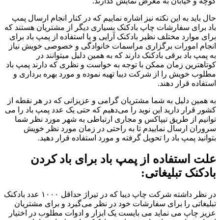
کوچه و خیابان به معرض نمایش گذارند.
حال باید به این نکته نیز اشاره نماییم که در کنار انجام ارسال پمپ
باد برای سفارشات چاپ بادکنک بسیاری دیگر از مشتریان هستند که
برای موارد مختلف نظیر بادکنک آرایی و یا استفاده از پمپ باد برای
انجام امورات برگزاری مراسمات خانوادگی و خصوصی خویش نیاز
به پمپ باد برقی بادکنک دارند که به همین دلیل میتوانند در
کوتاهترین زمان ممکن با توجه به خواست و نظری که دارند پمپ باد
مطلوب خویش را از شرکت دیبا تهیه نموده و مورد بهره‌ برداری و
استفاده قرار دهند.
به همین دلیل به شما مشتریان گرامی و عزیزانی که در هر نقطه از
کشور قرار دارید این نوید را می‌دهیم که حتی یک عدد پمپ باد را می
توانیم از طریق تیپاکس و مجاری ارتباطی به شهر مورد نظر شما
سروران ارسال نماییدم تا به راحتی در زمان مورد نظر خویش
بتوانید پمپ باد را تحویل گرفته و مورد استفاده قرار دهید.
علت استفاده از پمپ باد برای باد کردن
بادکنک تبلیغاتی:
در نظر داشته شرکت چاپ دیبا که در تیراژ حداقل ۱۰۰۰ عدد بادکنک
تبلیغاتی را برای سفارشات خود در نظر می‌گیرد و برای مشتریان
عزیز چاپ می نماید می بایست یک ابزار و ادوات مطلوب در اختیار