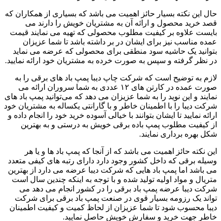
حال این نکته بسیار حائز اهمیت می باشد که بسیاری از همکاران که
قصد خرید محصول و ارائه آن به مشتریان خویش را دارند می
بایست علاوه بر کیفیت مطلوب محصولی که تهیه می نمایند قیمت
عمده مناسب نیز برای ایشان در بر داشته باشد تا شما عزیزان
بتوانید یک حاشیه سود منطقی برای محصولی که عرضه می نماید
در نظر گرفته و سپس به صورت خرده به مشتریان خود ارائه نمایید.
لازم به توضیح است که شرکت چاپ دیبا پمپ باد های برقی را به
صورت عمده در کارتن های ۱۲ عددی به شما سروران ارائه می
نمایند و این نوید را به شما عزیزان می دهد که می‌توانید پمپ باد های
شرکت دیبا را با اطمینان خاطر و با گارانتی یکساله به مشتریان خود
ارائه نمایید تا ایشان بتوانند با خیالی آسوده خرید خود را انجام داده و
از کیفیت مطلوب پمپ باده برقی خویش به درستی و به بهترین
شکل بهره برداری نمایند.
این نکته حائز اهمیت می باشد که از آنجا که پمپ باد ها و یا هر
وسیله برقی که داخل کشور وجود دارد دارای رتبه های کیفی متعدد
می باشد اما پمپ باد هایی که شرکت دیبا عرضه می دارد از بهترین
متریال و مواد اولیه تولید شده و با توجه به اینکه چندین سال است
شرکت دیبا عرضه پمپ باد برقی را در کشور انجام می دهد می
تواند یک رزومه بسیار قوی در صنعت پمپ باد برقی برای شرکت
دیبا محسوب شود تا شما عزیزان از لحاظ کمیت و کیفیت اطمینان
خاطر جهت خرید و سفارش خویش حاصل نمایید.